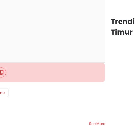
Trend
Timur
me
See More