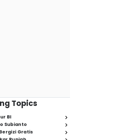
ng Topics
ur BI
o Subianto
ergizi Gratis
ukar Rupiah