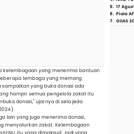
5
.
17 Agus
6
.
Piala A
7
.
GIIAS 2
pa kelembagaan yang menerima bantuan
 beberapa lembaga yang memang
a sampaikan yang buka donasi ada
ng hampir semua pengelola zakat itu
uka donasi," ujarnya di sela jeda
2024).
a lain yang juga menerima donasi,
ang menyalurkan zakat. Kelembagaan
LazizNU, itu yang dimaksud. Jadi yang