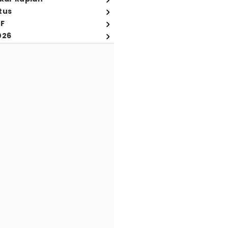
tus
FF
026