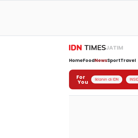
JATIM
Home
Food
News
Sport
Travel
For
Iklanin di IDN
INSI
You