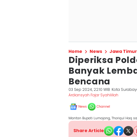
Home
News
Jawa Timur
Diperiksa Pol
Banyak Lemba
Bencana
03 Sep 2024, 22:10 WIB
Kota Suraba
Ardiansyah Fajar Syahlillah
News
Channel
Mantan Bupati Lumajang, Thoriqul Haq saa
Share Article