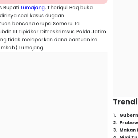
s Bupati
Lumajang
, Thoriqul Haq buka
dirinya soal kasus dugaan
uan bencana erupsi Semeru. Ia
dit III Tipidkor Ditreskrimsus Polda Jatim
g tidak melaporkan dana bantuan ke
emkab) Lumajang.
Trendi
1
.
Gubern
2
.
Prabow
3
.
Makan B
4
.
Nilai T