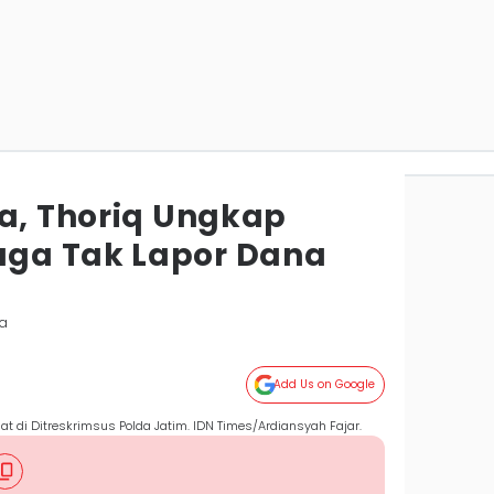
da, Thoriq Ungkap
ga Tak Lapor Dana
ya
Add Us on Google
t di Ditreskrimsus Polda Jatim. IDN Times/Ardiansyah Fajar.