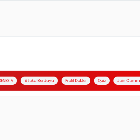
DENESIA
#LokalBerdaya
Profil Dokter
Quiz
Join Comm