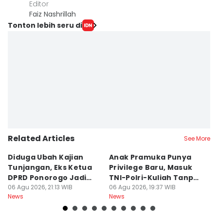
Editor
Faiz Nashrillah
Tonton lebih seru di
Related Articles
See More
Diduga Ubah Kajian
Anak Pramuka Punya
B
Tunjangan, Eks Ketua
Privilege Baru, Masuk
S
DPRD Ponorogo Jadi
TNI-Polri-Kuliah Tanpa
K
Tersangka
06 Agu 2026, 21:13 WIB
Tes
06 Agu 2026, 19:37 WIB
06
News
News
Ne