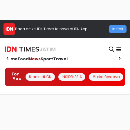
Baca artikel
IDN Times
lainnya di IDN App
Install
JATIM
Home
Food
News
Sport
Travel
For
Iklanin di IDN
INSIDENESIA
#LokalBerdaya
You