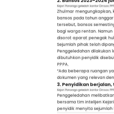
2. Bansos 2023–2024 ja
Kejari Ponorogo geledah kantor Dinsos PPP
Zhulmar mengungkapkan, ka
bansos pada tahun anggara
tersebut, bansos semestiny
bagi warga rentan. Namun 
disorot aparat penegak hu
Sejumlah pihak telah dipang
Penggeledahan dilakukan 
dibutuhkan penyidik diseb
PPPA.
“Ada beberapa ruangan yan
dokumen yang relevan deng
3. Penyidikan berjalan
Kejari Ponorogo geledah kantor Dinsos PPP
Penggeledahan melibatkan 
bersama tim intelijen Kejar
penyidik menyita sejumlah