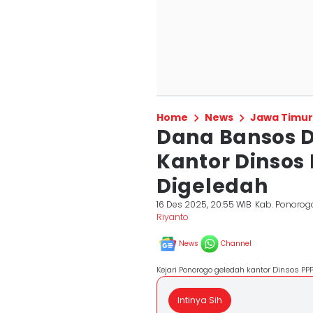
Home
News
Jawa Timur
Dana Bansos D
Kantor Dinsos
Digeledah
16 Des 2025, 20:55 WIB
Kab. Ponorog
Riyanto
News
Channel
Kejari Ponorogo geledah kantor Dinsos PPP
Intinya Sih