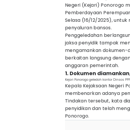
Negeri (Kejari) Ponorogo m
Pemberdayaan Perempuan d
Selasa (16/12/2025), untuk 
penyaluran bansos.
Penggeledahan berlangsung 
jaksa penyidik tampak men
mengamankan dokumen-dok
berkaitan langsung dengan 
anggaran pemerintah.
1. Dokumen diamankan
Kejari Ponorogo geledah kantor Dinsos PPP
Kepala Kejaksaan Negeri P
membenarkan adanya peng
Tindakan tersebut, kata di
penyidikan dan telah menga
Ponorogo.