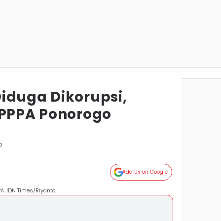
iduga Dikorupsi,
 PPPA Ponorogo
o
Add Us on Google
A. IDN Times/Riyanto.