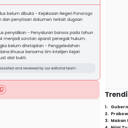
s belum dibuka - Kejaksaan Negeri Ponorogo
 dan penyitaan dokumen terkait dugaan
us penyidikan - Penyaluran bansos pada tahun
4 menjadi sorotan aparat penegak hukum.
angka belum ditetapkan - Penggeledahan
dana khusus bersama tim intelijen Kejari
t alat bukti.
ssisted and reviewed by our editorial team.
Trendi
1
.
Gubern
2
.
Prabow
3
.
Makan B
4
.
Nilai T