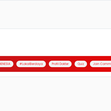
DENESIA
#LokalBerdaya
Profil Dokter
Quiz
Join Comm