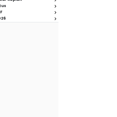
tus
FF
026