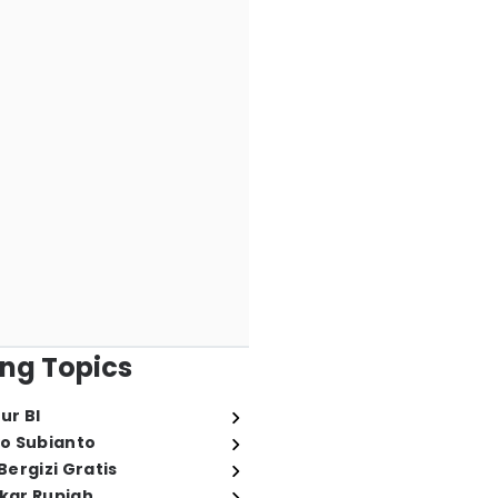
ng Topics
ur BI
o Subianto
ergizi Gratis
ukar Rupiah