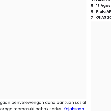
5
.
17 Agus
6
.
Piala A
7
.
GIIAS 2
gaan penyelewengan dana bantuan sosial
norogo memasuki babak serius.
Kejaksaan