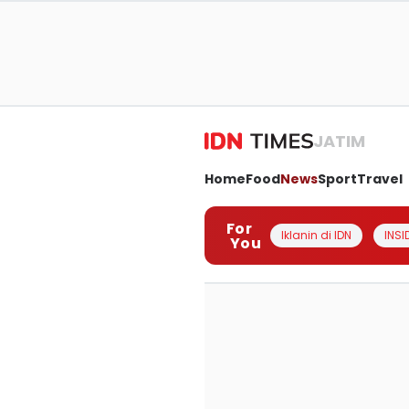
JATIM
Home
Food
News
Sport
Travel
For
Iklanin di IDN
INSI
You