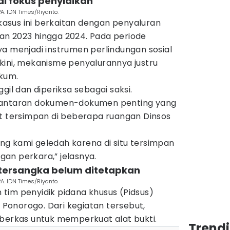
di fokus penyidikan
A. IDN Times/Riyanto.
sus ini berkaitan dengan penyaluran
n 2023 hingga 2024. Pada periode
a menjadi instrumen perlindungan sosial
kini, mekanisme penyalurannya justru
kum.
gil dan diperiksa sebagai saksi.
lantaran dokumen-dokumen penting yang
ut tersimpan di beberapa ruangan Dinsos
g kami geledah karena di situ tersimpan
an perkara,” jelasnya.
, tersangka belum ditetapkan
A. IDN Times/Riyanto.
tim penyidik pidana khusus (Pidsus)
i Ponorogo. Dari kegiatan tersebut,
 berkas untuk memperkuat alat bukti.
Trend