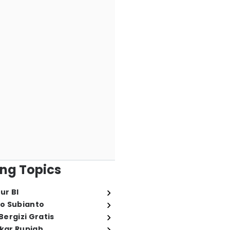
ng Topics
ur BI
o Subianto
ergizi Gratis
ukar Rupiah