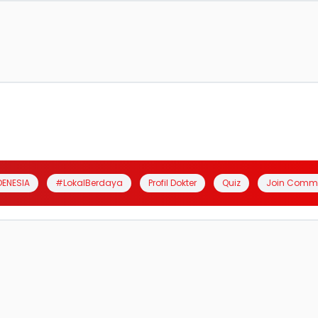
DENESIA
#LokalBerdaya
Profil Dokter
Quiz
Join Comm