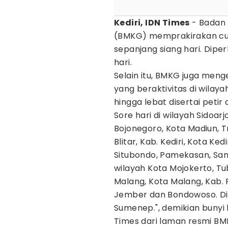
Kediri, IDN Times
- Badan 
(BMKG) memprakirakan cuac
sepanjang siang hari. Dip
hari.
Selain itu, BMKG juga meng
yang beraktivitas di wilaya
hingga lebat disertai peti
Sore hari di wilayah Sidoar
Bojonegoro, Kota Madiun, Tr
Blitar, Kab. Kediri, Kota Ke
Situbondo, Pamekasan, Sa
wilayah Kota Mojokerto, Tub
Malang, Kota Malang, Kab. 
Jember dan Bondowoso. Din
Sumenep.", demikian bunyi 
Times dari laman resmi BMK