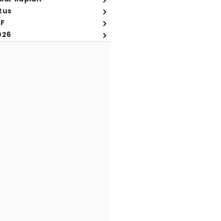
tus
FF
026