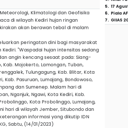
5
.
17 Agus
Meteorologi, Klimatologi dan Geofisika
6
.
Piala A
a di wilayah Kediri hujan ringan
7
.
GIIAS 2
erkirakan akan berawan tebal di malam
eluarkan peringatan dini bagi masyarakat
h Kediri. "Waspadai hujan intensitas sedang
r dan angin kencang sesaat pada: Siang-
jo, Kab. Mojokerto, Lamongan, Tuban,
enggalek, Tulungagung, Kab. Blitar, Kota
diri, Kab. Pasuruan, Lumajang, Bondowoso,
mpang dan Sumenep. Malam hari di
an, Nganjuk, Ngawi, Kota Kediri, Kab.
Probolinggo, Kota Probolinggo, Lumajang,
i hari di wilayah Jember, Situbondo dan
keterangan informasi yang dikutip IDN
G, Sabtu, (14/01/2023)