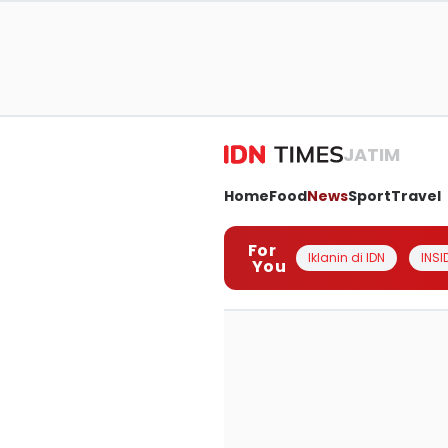
JATIM
Home
Food
News
Sport
Travel
For
Iklanin di IDN
INSI
You