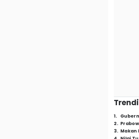
Trendi
1
.
Gubern
2
.
Prabow
3
.
Makan B
4
.
Nilai T