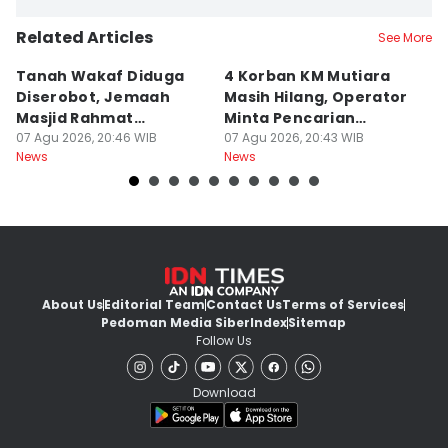
Related Articles
See More
Tanah Wakaf Diduga
4 Korban KM Mutiara
K
Diserobot, Jemaah
Masih Hilang, Operator
C
Masjid Rahmat
Minta Pencarian
H
Surabaya Protes
07 Agu 2026, 20:46 WIB
Dilanjut
07 Agu 2026, 20:43 WIB
07
News
News
Ne
About Us
Editorial Team
Contact Us
Terms of Services
Pedoman Media Siber
Index
Sitemap
Follow Us
Download