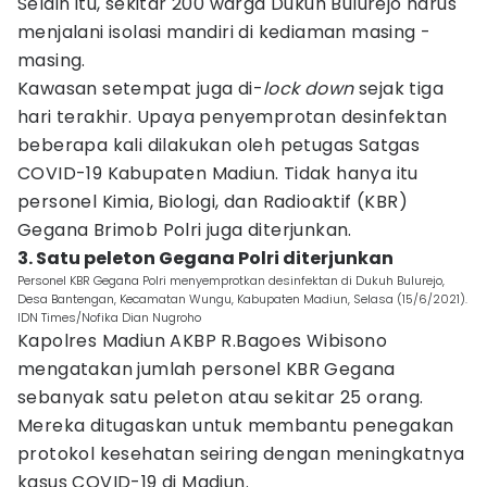
Selain itu, sekitar 200 warga Dukuh Bulurejo harus
menjalani isolasi mandiri di kediaman masing -
masing.
Kawasan setempat juga di-
lock down
sejak tiga
hari terakhir. Upaya penyemprotan desinfektan
beberapa kali dilakukan oleh petugas Satgas
COVID-19 Kabupaten Madiun. Tidak hanya itu
personel Kimia, Biologi, dan Radioaktif (KBR)
Gegana Brimob Polri juga diterjunkan.
3. Satu peleton Gegana Polri diterjunkan
Personel KBR Gegana Polri menyemprotkan desinfektan di Dukuh Bulurejo,
Desa Bantengan, Kecamatan Wungu, Kabupaten Madiun, Selasa (15/6/2021).
IDN Times/Nofika Dian Nugroho
Kapolres Madiun AKBP R.Bagoes Wibisono
mengatakan jumlah personel KBR Gegana
sebanyak satu peleton atau sekitar 25 orang.
Mereka ditugaskan untuk membantu penegakan
protokol kesehatan seiring dengan meningkatnya
kasus COVID-19 di Madiun.