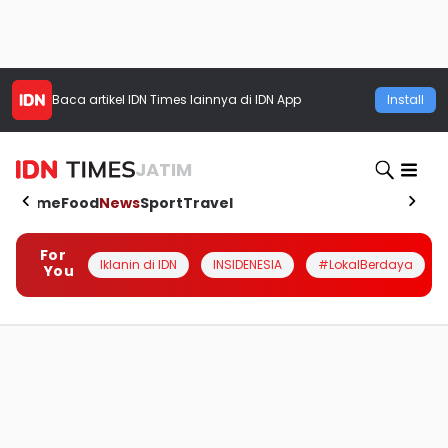
Baca artikel
IDN Times
lainnya di IDN App
Install
JATIM
Home
Food
News
Sport
Travel
For
Iklanin di IDN
INSIDENESIA
#LokalBerdaya
You