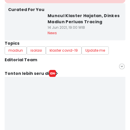
Curated For You
Muncul Klaster Hajatan, Dinkes
Madiun Perluas Tracing
14 Jun 2021, 19:00 WIB
News
Topics
madiun
isolasi
klaster covid-19
Update me
Editorial Team
Editor
Tonton lebih seru di
Nofika Dian Nugroho
Editor
Faiz Nashrillah