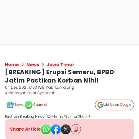
Home
News
Jawa Timur
[BREAKING] Erupsi Semeru, BPBD
Jatim Pastikan Korban Nihil
04 Des 2021, 17:03 WIB
Kab. Lumajang
Ardiansyah Fajar Syahlillah
News
Channel
Add Us on Google
Ilustrasi Breaking News (IDN Times/Sukma Shakti)
Share Article