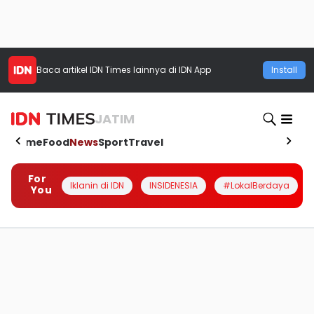
Baca artikel
IDN Times
lainnya di IDN App
Install
JATIM
Home
Food
News
Sport
Travel
For
Iklanin di IDN
INSIDENESIA
#LokalBerdaya
You