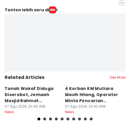
Editor
Tonton lebih seru di
Septi Riyani Maulida
Editor
Faiz Nashrillah
Related Articles
See More
Tanah Wakaf Diduga
4 Korban KM Mutiara
K
Diserobot, Jemaah
Masih Hilang, Operator
C
Masjid Rahmat
Minta Pencarian
H
Surabaya Protes
07 Agu 2026, 20:46 WIB
Dilanjut
07 Agu 2026, 20:43 WIB
07
News
News
Ne