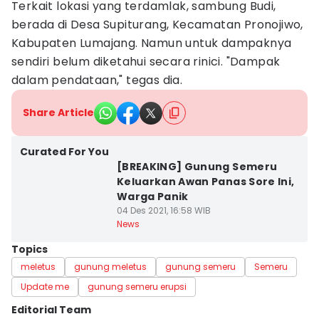
Terkait lokasi yang terdamlak, sambung Budi,
berada di Desa Supiturang, Kecamatan Pronojiwo,
Kabupaten Lumajang. Namun untuk dampaknya
sendiri belum diketahui secara rinici. "Dampak
dalam pendataan," tegas dia.
Share Article
Curated For You
[BREAKING] Gunung Semeru
Keluarkan Awan Panas Sore Ini,
Warga Panik
04 Des 2021, 16:58 WIB
News
Topics
meletus
gunung meletus
gunung semeru
Semeru
Update me
gunung semeru erupsi
Editorial Team