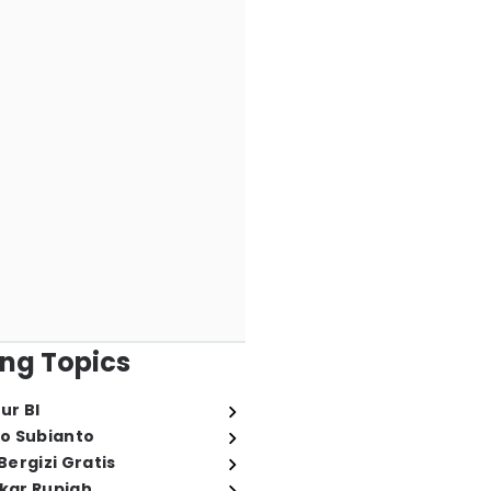
ng Topics
ur BI
o Subianto
ergizi Gratis
ukar Rupiah