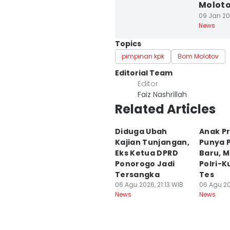
Moloto
09 Jan 201
News
Topics
pimpinan kpk
Bom Molotov
Editorial Team
Editor
Faiz Nashrillah
Related Articles
Diduga Ubah
Anak P
Kajian Tunjangan,
Punya P
Eks Ketua DPRD
Baru, M
Ponorogo Jadi
Polri-K
Tersangka
Tes
06 Agu 2026, 21:13 WIB
06 Agu 20
News
News