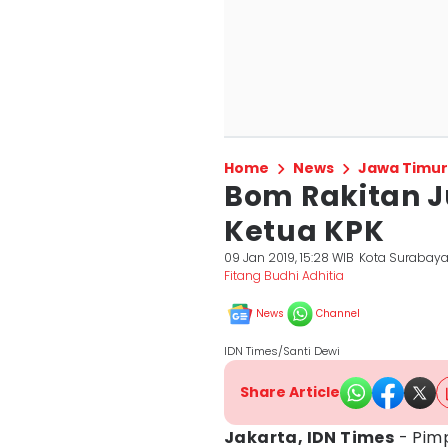
Home
News
Jawa Timur
Bom Rakitan 
Ketua KPK
09 Jan 2019, 15:28 WIB
Kota Surabay
Fitang Budhi Adhitia
News
Channel
IDN Times/Santi Dewi
Share Article
Jakarta, IDN Times
- Pim