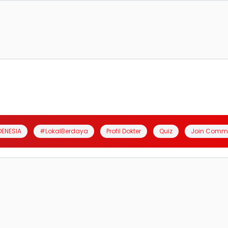
DENESIA
#LokalBerdaya
Profil Dokter
Quiz
Join Comm