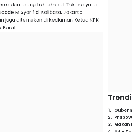
or dari orang tak dikenal. Tak hanya di
aode M Syarif di Kalibata, Jakarta
an juga ditemukan di kediaman Ketua KPK
a Barat.
Trendi
1
.
Gubern
2
.
Prabow
3
.
Makan B
4
.
Nilai T