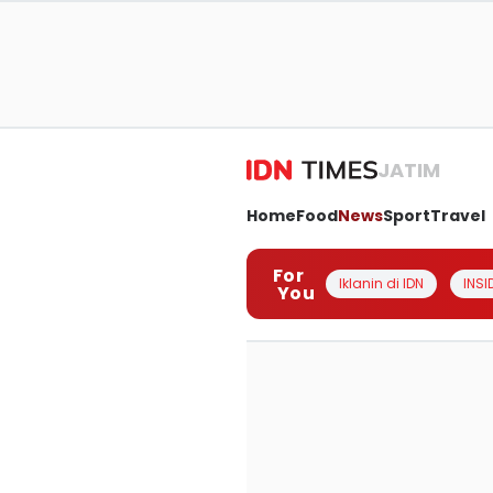
JATIM
Home
Food
News
Sport
Travel
For
Iklanin di IDN
INSI
You