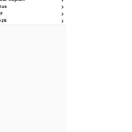
tus
FF
026