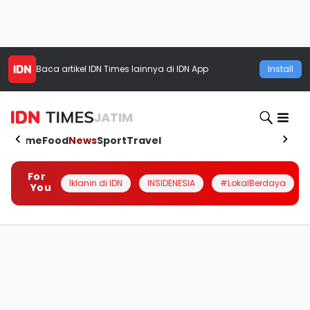
Baca artikel
IDN Times
lainnya di IDN App
Install
JATIM
Home
Food
News
Sport
Travel
For
Iklanin di IDN
INSIDENESIA
#LokalBerdaya
You