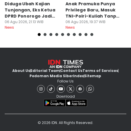
Diduga Ubah Kajian
Anak Pramuka Punya
B
Tunjangan, Eks Ketua
Privilege Baru, Masuk
S
DPRD Ponorogo Jadi
TNI-Polri-Kuliah Tanpa
K
Tersangka
06 Agu 2026, 21:13 WIB
Tes
06 Agu 2026, 19:37 WIB
06
News
News
Ne
About Us
Editorial Team
Contact Us
Terms of Services
Pedoman Media Siber
Index
Sitemap
Follow Us
Download
© 2026 IDN. All Rights Reserved.