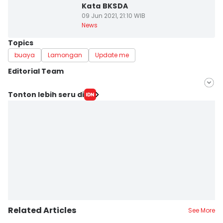
Kata BKSDA
09 Jun 2021, 21:10 WIB
News
Topics
buaya
Lamongan
Update me
Editorial Team
Editor
Tonton lebih seru di
Imron
Editor
Faiz Nashrillah
Related Articles
See More