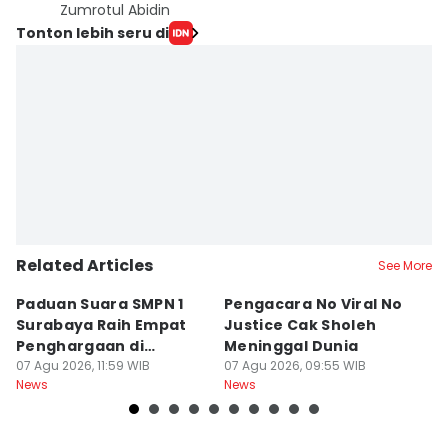
Zumrotul Abidin
Tonton lebih seru di
Related Articles
See More
Paduan Suara SMPN 1
Pengacara No Viral No
D
Surabaya Raih Empat
Justice Cak Sholeh
M
Penghargaan di
Meninggal Dunia
u
Thailand
07 Agu 2026, 11:59 WIB
07 Agu 2026, 09:55 WIB
07
News
News
Ne