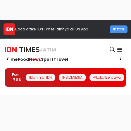
Baca artikel
IDN Times
lainnya di IDN App
Install
JATIM
Home
Food
News
Sport
Travel
For
Iklanin di IDN
INSIDENESIA
#LokalBerdaya
You