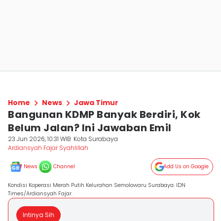
Home
News
Jawa Timur
Bangunan KDMP Banyak Berdiri, Kok
Belum Jalan? Ini Jawaban Emil
23 Jun 2026, 10:31 WIB
Kota Surabaya
Ardiansyah Fajar Syahlillah
News
Channel
Add Us on Google
Kondisi Koperasi Merah Putih Kelurahan Semolowaru Surabaya. IDN
Times/Ardiansyah Fajar.
Intinya Sih