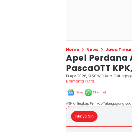
Home
News
Jawa Timur
Apel Perdana
PascaOTT KPK,
13 Apr 2026, 10:50 WIB
Kab. Tulungag
Bramanta Putra
News
Channel
ASN di lingkup Pemkab Tulungagung saa
Intinya Sih