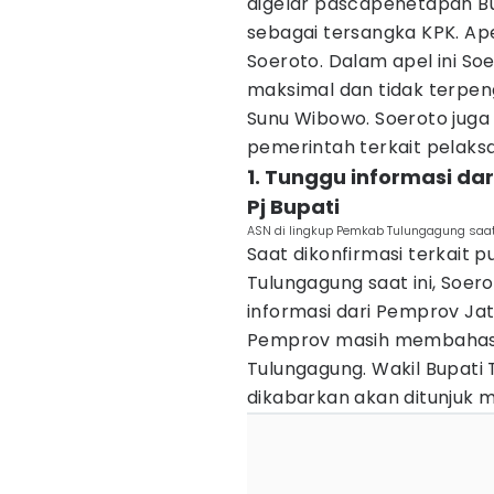
digelar pascapenetapan B
sebagai tersangka KPK. Ape
Soeroto. Dalam apel ini S
maksimal dan tidak terpe
Sunu Wibowo. Soeroto juga
pemerintah terkait pelaks
1. Tunggu informasi da
Pj Bupati
ASN di lingkup Pemkab Tulungagung saa
Saat dikonfirmasi terkait 
Tulungagung saat ini, So
informasi dari Pemprov Jati
Pemprov masih membahas p
Tulungagung. Wakil Bupati
dikabarkan akan ditunjuk m