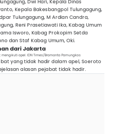
ungagung, Dwi Hari, Kepala Dinas
yanto, Kepala Bakesbangpol Tulungagung,
udpar Tulungagung, M Ardian Candra,
agung, Reni Prasetiawati Ika, Kabag Umum
 Rama Isworo, Kabag Prokopim Setda
ono dan Staf Kabag Umum, Oki.
nan dari Jakarta
t mengikuti apel. IDN Times/Bramanta Pamungkas
abat yang tidak hadir dalam apel, Soeroto
elasan alasan pejabat tidak hadir.