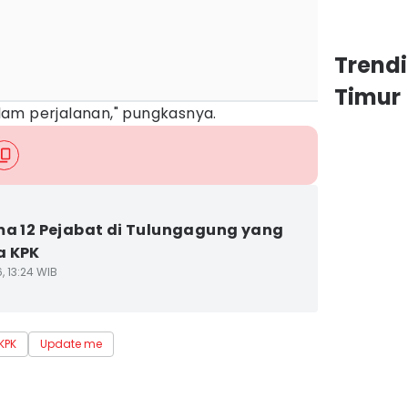
Trend
Timur
am perjalanan," pungkasnya.
ma 12 Pejabat di Tulungagung yang
a KPK
6, 13:24 WIB
KPK
Update me