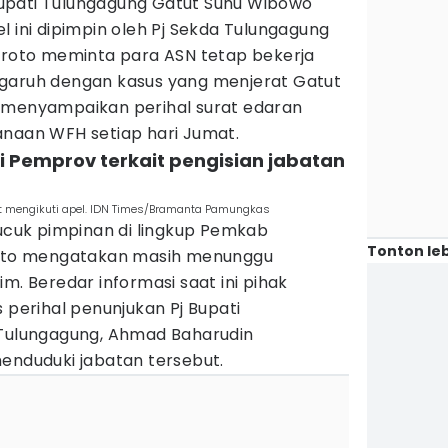
upati Tulungagung Gatut Sunu Wibowo
l ini dipimpin oleh Pj Sekda Tulungagung
oeroto meminta para ASN tetap bekerja
ngaruh dengan kasus yang menjerat Gatut
 menyampaikan perihal surat edaran
anaan WFH setiap hari Jumat.
ri Pemprov terkait pengisian jabatan
t mengikuti apel. IDN Times/Bramanta Pamungkas
pucuk pimpinan di lingkup Pemkab
Tonton leb
eroto mengatakan masih menunggu
m. Beredar informasi saat ini pihak
erihal penunjukan Pj Bupati
 Tulungagung, Ahmad Baharudin
enduduki jabatan tersebut.