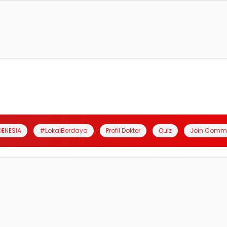
DENESIA
#LokalBerdaya
Profil Dokter
Quiz
Join Comm