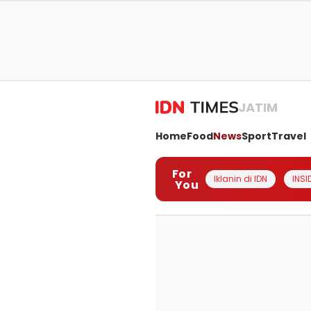
JATIM
Home
Food
News
Sport
Travel
For
Iklanin di IDN
INSI
You