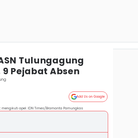
 ASN Tulungagung
 9 Pejabat Absen
ung
Add Us on Google
t mengikuti apel. IDN Times/Bramanta Pamungkas