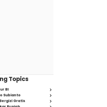
ng Topics
ur BI
o Subianto
ergizi Gratis
ukar Rupiah