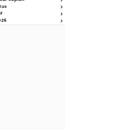
tus
FF
026