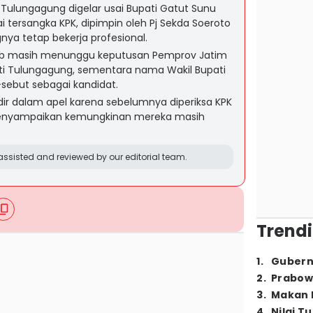
Tulungagung digelar usai Bupati Gatut Sunu
 tersangka KPK, dipimpin oleh Pj Sekda Soeroto
ya tetap bekerja profesional.
b masih menunggu keputusan Pemprov Jatim
ati Tulungagung, sementara nama Wakil Bupati
sebut sebagai kandidat.
dir dalam apel karena sebelumnya diperiksa KPK
 menyampaikan kemungkinan mereka masih
ssisted and reviewed by our editorial team.
Trendi
1
.
Gubern
2
.
Prabow
3
.
Makan B
4
.
Nilai T