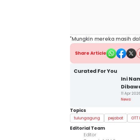
"Mungkin mereka masih dal
Share Article
Curated For You
Ini Na
Dibaw
11 Apr 202
News
Topics
tulungagung
pejabat
OTT 
Editorial Team
Editor