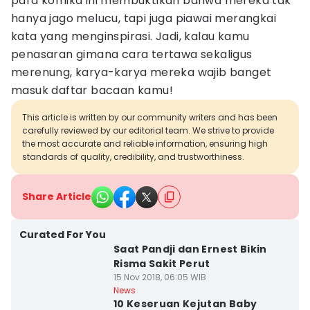
para komika ini membuktikan bahwa mereka tak
hanya jago melucu, tapi juga piawai merangkai
kata yang menginspirasi. Jadi, kalau kamu
penasaran gimana cara tertawa sekaligus
merenung, karya-karya mereka wajib banget
masuk daftar bacaan kamu!
This article is written by our community writers and has been
carefully reviewed by our editorial team. We strive to provide
the most accurate and reliable information, ensuring high
standards of quality, credibility, and trustworthiness.
Share Article
Curated For You
Saat Pandji dan Ernest Bikin
Risma Sakit Perut
15 Nov 2018, 06:05 WIB
News
10 Keseruan Kejutan Baby