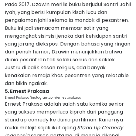
Pada 2017, Dzawin merilis buku berjudul Santri Jahil
Iyah, yang berisi kumpulan kisah lucu dan
pengalaman jahil selama ia mondok di pesantren.
Buku ini jadi semacam memoar satir yang
mengangkat sisi-sisi jenaka dari kehidupan santri
yang jarang diekspos. Dengan bahasa yang ringan
dan penuh humor, Dzawin menunjukkan bahwa
dunia pesantren tak selalu serius dan saklek.
Justru di balik kesan religius, ada banyak
kenakalan remaja khas pesantren yang relatable
dan bikin ngakak.
5. Ernest Prakasa
Ernest Prakasa/instagram.com/ernestprakasa
Ernest Prakasa adalah salah satu komika senior
yang sukses memperluas kiprah dari panggung
stand up comedy ke dunia perfilman. Kariernya
mulai melejit sejak ikut ajang
Stand Up Comedy
Indonesia
season pertama, di mana ia dikenal