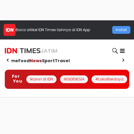
Baca artikel
IDN Times
lainnya di IDN App
Install
JATIM
Home
Food
News
Sport
Travel
For
Iklanin di IDN
INSIDENESIA
#LokalBerdaya
You