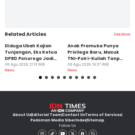
Related Articles
See More
Diduga Ubah Kajian
Anak Pramuka Punya
B
Tunjangan, Eks Ketua
Privilege Baru, Masuk
S
DPRD Ponorogo Jadi
TNI-Polri-Kuliah Tanpa
K
Tersangka
06 Agu 2026, 21:13 WIB
Tes
06 Agu 2026, 19:37 WIB
06
News
News
Ne
About Us
Editorial Team
Contact Us
Terms of Services
Pedoman Media Siber
Index
Sitemap
Follow Us