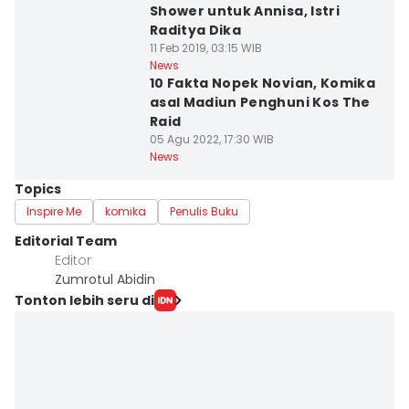
Shower untuk Annisa, Istri
Raditya Dika
11 Feb 2019, 03:15 WIB
News
10 Fakta Nopek Novian, Komika
asal Madiun Penghuni Kos The
Raid
05 Agu 2022, 17:30 WIB
News
Topics
Inspire Me
komika
Penulis Buku
Editorial Team
Editor
Zumrotul Abidin
Tonton lebih seru di