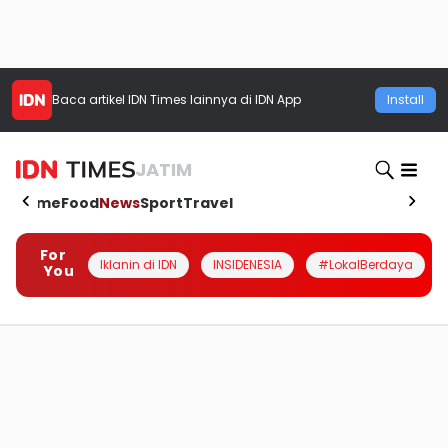
Baca artikel
IDN Times
lainnya di IDN App
Install
JATIM
Home
Food
News
Sport
Travel
For
Iklanin di IDN
INSIDENESIA
#LokalBerdaya
You