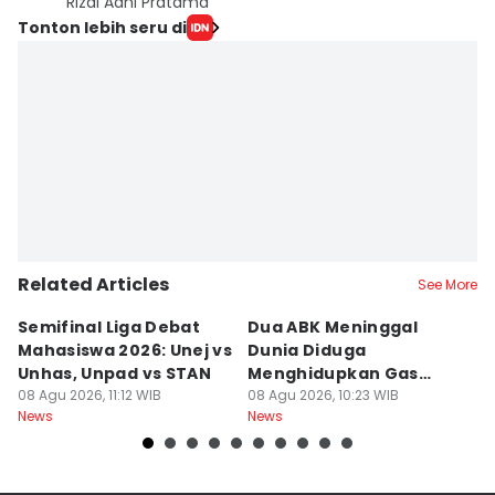
Rizal Adhi Pratama
Tonton lebih seru di
Related Articles
See More
Semifinal Liga Debat
Dua ABK Meninggal
R
Mahasiswa 2026: Unej vs
Dunia Diduga
F
Unhas, Unpad vs STAN
Menghidupkan Gas
W
08 Agu 2026, 11:12 WIB
Beracun di Kapal
08 Agu 2026, 10:23 WIB
R
08
News
News
Ne