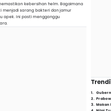
emastikan kebersihan helm. Bagaimana
ti menjadi sarang bakteri dan jamur
 apek. Ini pasti mengganggu
ara.
Trendi
1
.
Gubern
2
.
Prabow
3
.
Makan B
4
.
Nilai T