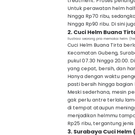
treatment. Proses penanga
Untuk perawatan helm half
hingga Rp70 ribu, sedangka
hingga Rp90 ribu. Di sini 
2. Cuci Helm Buana Tirt
Ilustrasi seorang pria memakai helm. (fr
Cuci Helm Buana Tirta berlo
Kecamatan Gubeng, Surabaya
pukul 07.30 hingga 20.00. D
yang cepat, bersih, dan ha
Hanya dengan waktu penge
pasti bersih hingga bagian
Meski sederhana, mesin pe
gak perlu antre terlalu l
di tempat ataupun meningg
menjadikan helmmu tampa
Rp25 ribu, tergantung jeni
3. Surabaya Cuci Helm