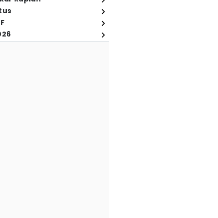
tus
FF
026