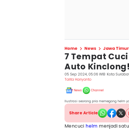
Home
News
Jawa Timur
7 Tempat Cuci
Auto Kinclong
05 Sep 2024, 05:06 WIB
Kota Suraba
Talita Hariyanto
News
Channel
Ilustrasi seorang pria memegang helm ya
Share Article
Mencuci
helm
menjadi satu