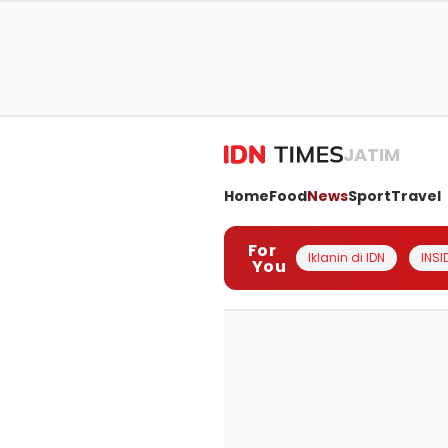
JATIM
Home
Food
News
Sport
Travel
For
Iklanin di IDN
INSI
You