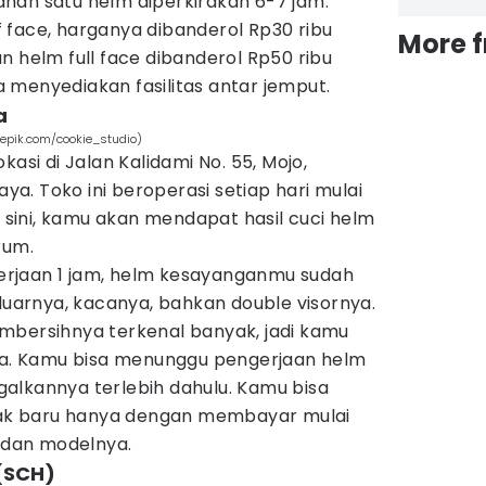
nan satu helm diperkirakan 6-7 jam.
 face, harganya dibanderol Rp30 ribu
More 
n helm full face dibanderol Rp50 ribu
juga menyediakan fasilitas antar jemput.
a
eepik.com/cookie_studio)
kasi di Jalan Kalidami No. 55, Mojo,
. Toko ini beroperasi setiap hari mulai
i sini, kamu akan mendapat hasil cuci helm
rum.
rjaan 1 jam, helm kesayanganmu sudah
 luarnya, kacanya, bahkan double visornya.
mbersihnya terkenal banyak, jadi kamu
ama. Kamu bisa menunggu pengerjaan helm
alkannya terlebih dahulu. Kamu bisa
k baru hanya dengan membayar mulai
s dan modelnya.
 (SCH)