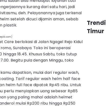
amu sudah bisa mendapat layanan cuci
ngerjaannya kurang dari satu hari, jadi
itasmu, deh. Pelayanannya juga terkenal
elm setelah dicuci dijamin aman, sebab
Trend
an plastik.
Timur
eepik.com)
 Care berlokasi di Jalan Ngagel Rejo Kidul
omo, Surabaya. Toko ini beroperasi
00 hingga 18.45. Khusus Sabtu, toko tutup
17.00. Begitu pula dengan Minggu, toko
 kamu dapatkan, mulai dari regular wash,
oating. Tarif regular wash helm half face
an helm full face dipatok Rp45 ribu. Untuk
mu perlu menyiapkan uang sebesar Rp85
anan yang paling mahal adalah helmet
banderol mulai Rp200 ribu hingga Rp250