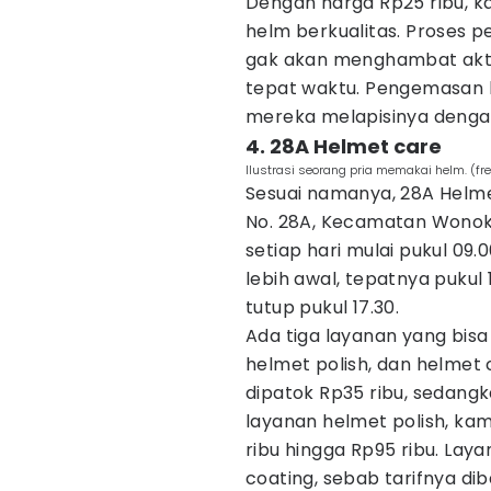
Dengan harga Rp25 ribu, k
helm berkualitas. Proses pe
gak akan menghambat aktiv
tepat waktu. Pengemasan h
mereka melapisinya deng
4. 28A Helmet care
Ilustrasi seorang pria memakai helm. (fr
Sesuai namanya, 28A Helmet
No. 28A, Kecamatan Wonokr
setiap hari mulai pukul 09.
lebih awal, tepatnya pukul 
tutup pukul 17.30.
Ada tiga layanan yang bisa
helmet polish, dan helmet c
dipatok Rp35 ribu, sedangk
layanan helmet polish, ka
ribu hingga Rp95 ribu. Lay
coating, sebab tarifnya di