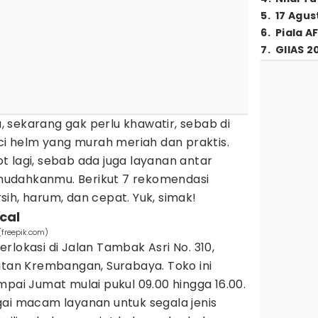
5
.
17 Agus
6
.
Piala A
7
.
GIIAS 2
 sekarang gak perlu khawatir, sebab di
uci helm yang murah meriah dan praktis.
 lagi, sebab ada juga layanan antar
udahkanmu. Berikut 7 rekomendasi
ih, harum, dan cepat. Yuk, simak!
cal
(freepik.com)
rlokasi di Jalan Tambak Asri No. 310,
n Krembangan, Surabaya. Toko ini
mpai Jumat mulai pukul 09.00 hingga 16.00.
gai macam layanan untuk segala jenis