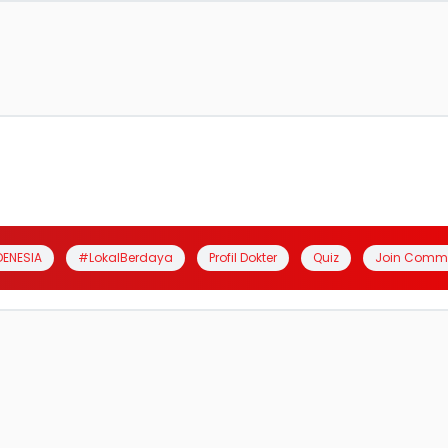
DENESIA
#LokalBerdaya
Profil Dokter
Quiz
Join Comm