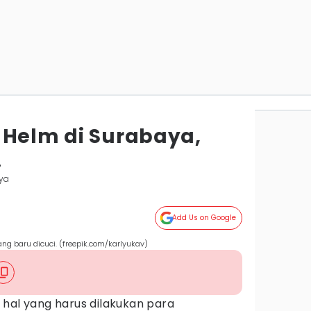
 Helm di Surabaya,
!
ya
Add Us on Google
ng baru dicuci. (freepik.com/karlyukav)
 hal yang harus dilakukan para