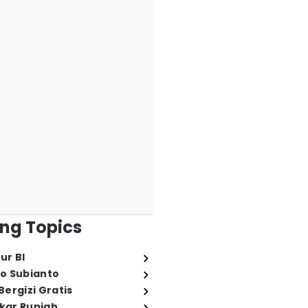
ng Topics
ur BI
o Subianto
ergizi Gratis
ukar Rupiah