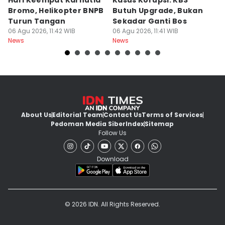
Hari Keempat Karhutla
Kasus Korupsi: KBS
B
Bromo, Helikopter BNPB
Butuh Upgrade, Bukan
E
Turun Tangan
Sekadar Ganti Bos
M
06 Agu 2026, 11:42 WIB
06 Agu 2026, 11:41 WIB
P
06
News
News
Ne
About Us
Editorial Team
Contact Us
Terms of Services
Pedoman Media Siber
Index
Sitemap
Follow Us
Download
© 2026 IDN. All Rights Reserved.