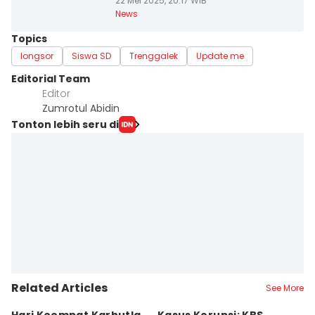
22 Mei 2025, 20:17 WIB
News
Topics
longsor
Siswa SD
Trenggalek
Update me
Editorial Team
Editor
Zumrotul Abidin
Tonton lebih seru di
Related Articles
See More