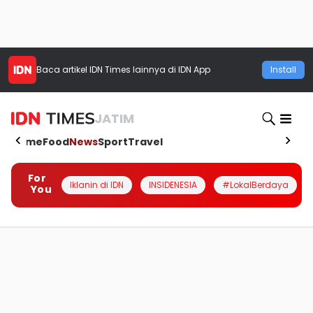
Baca artikel
IDN Times
lainnya di IDN App
Install
JATIM
Home
Food
News
Sport
Travel
For
Iklanin di IDN
INSIDENESIA
#LokalBerdaya
You