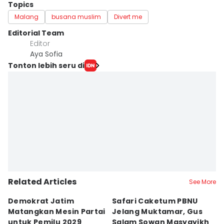
Topics
Malang
busana muslim
Divert me
Editorial Team
Editor
Aya Sofia
Tonton lebih seru di
Related Articles
See More
Demokrat Jatim
Safari Caketum PBNU
B
Matangkan Mesin Partai
Jelang Muktamar, Gus
B
untuk Pemilu 2029
Salam Sowan Masyayikh
D