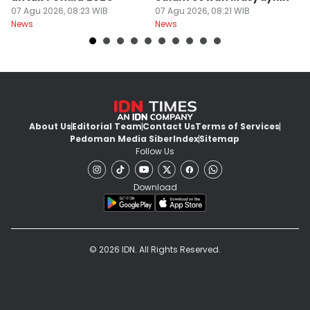
07 Agu 2026, 08:23 WIB
07 Agu 2026, 08:21 WIB
P
07
News
News
Ne
About Us
Editorial Team
Contact Us
Terms of Services
Pedoman Media Siber
Index
Sitemap
Follow Us
Download
© 2026 IDN. All Rights Reserved.