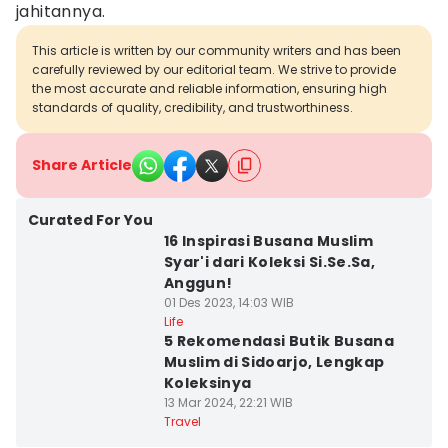
jahitannya.
This article is written by our community writers and has been
carefully reviewed by our editorial team. We strive to provide
the most accurate and reliable information, ensuring high
standards of quality, credibility, and trustworthiness.
Share Article
Curated For You
16 Inspirasi Busana Muslim
Syar'i dari Koleksi Si.Se.Sa,
Anggun!
01 Des 2023, 14:03 WIB
Life
5 Rekomendasi Butik Busana
Muslim di Sidoarjo, Lengkap
Koleksinya
13 Mar 2024, 22:21 WIB
Travel