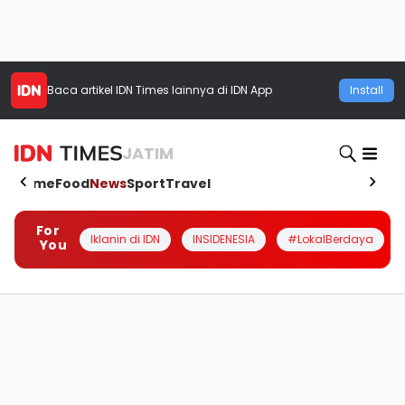
Baca artikel
IDN Times
lainnya di IDN App
Install
JATIM
Home
Food
News
Sport
Travel
For
Iklanin di IDN
INSIDENESIA
#LokalBerdaya
You