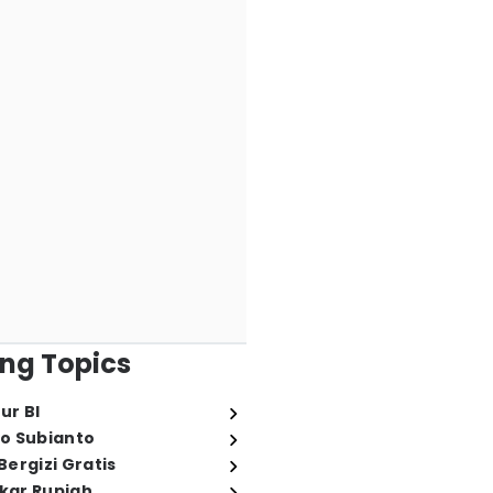
ng Topics
ur BI
o Subianto
ergizi Gratis
ukar Rupiah