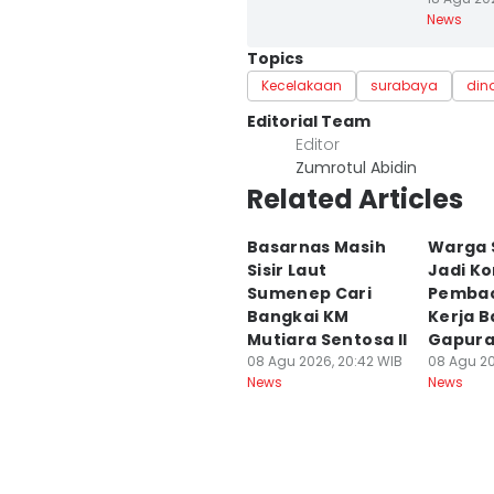
News
Topics
Kecelakaan
surabaya
din
Editorial Team
Editor
Zumrotul Abidin
Related Articles
Basarnas Masih
Warga 
Sisir Laut
Jadi K
Sumenep Cari
Pembac
Bangkai KM
Kerja B
Mutiara Sentosa II
Gapur
08 Agu 2026, 20:42 WIB
08 Agu 20
News
News