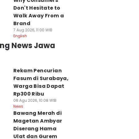
Why Consumers
Don't Hesitate to
Walk Away From a
Brand
7 Aug 2026, 11:00 WIB
English
ing News Jawa
NBTS Menduga
DPRD Surabaya
Semifinal Liga
Rekam Pencurian
ebakaran Bromo
akan Panggil
Debat Mahasisw
Fasum di Surabaya,
rena Aktivitas
Pengelola Mal soal
2026: Unej vs
Warga Bisa Dapat
anusia
Pemasangan
Unhas, Unpad vs
Rp300 Ribu
 Agu 2026, 14:18 WIB
Pagar
STAN
08 Agu 2026, 10:08 WIB
ws
08 Agu 2026, 13:53 WIB
08 Agu 2026, 11:12 WIB
News
News
News
Bawang Merah di
Magetan Ambyar
Diserang Hama
Ulat dan Gurem