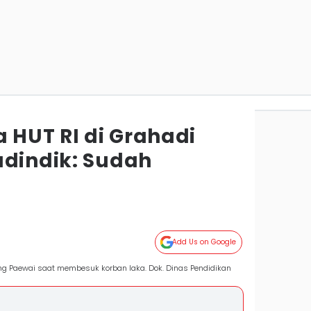
a HUT RI di Grahadi
adindik: Sudah
Add Us on Google
ng Paewai saat membesuk korban laka. Dok. Dinas Pendidikan