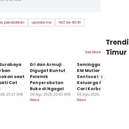
as pendidikan
update me
HUT ke-80 RI
Trend
Timur
See More
Surabaya
Eri dan Armuji
Seminggu Insiden
T
orban
Digugat Buntut
KM Mutiara
K
okan saat
Polemik
Sentosa II,
ka
akti Cat
Penyerobotan
Keluarga Masih
M
a
Ruko di Ngagel
Cari Korban
08
Ne
26, 20:27 WIB
08 Agu 2026, 20:03 WIB
08 Agu 2026, 17:00 WIB
News
News