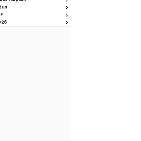
tus
FF
026