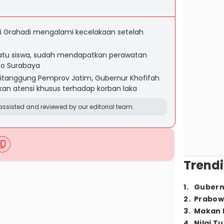
 di Grahadi mengalami kecelakaan setelah
satu siswa, sudah mendapatkan perawatan
omo Surabaya
ditanggung Pemprov Jatim, Gubernur Khofifah
an atensi khusus terhadap korban laka
ssisted and reviewed by our editorial team.
Trendi
1
.
Gubern
2
.
Prabow
3
.
Makan B
4
.
Nilai T