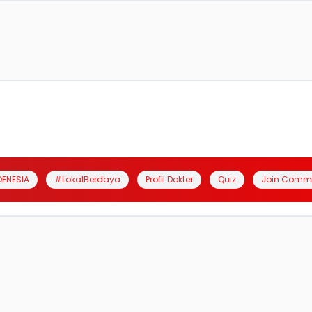
DENESIA
#LokalBerdaya
Profil Dokter
Quiz
Join Comm