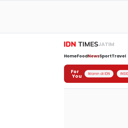
JATIM
Home
Food
News
Sport
Travel
For
Iklanin di IDN
INSI
You