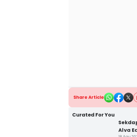
Share Article
Curated For You
Sekdap
Alva E
18 Agu 202