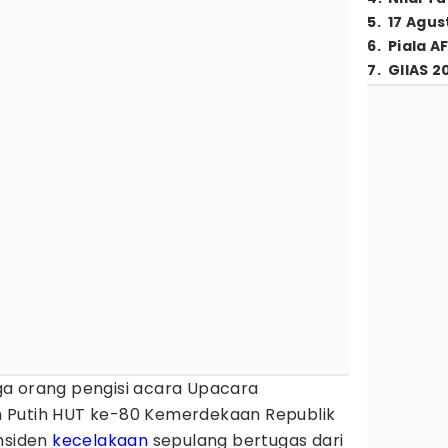
5
.
17 Agus
6
.
Piala A
7
.
GIIAS 2
ga orang pengisi acara Upacara
 Putih HUT ke-80 Kemerdekaan Republik
insiden
kecelakaan
sepulang bertugas dari