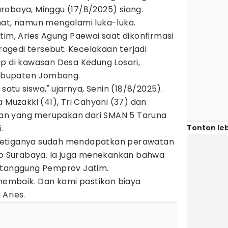
rabaya, Minggu (17/8/2025) siang.
mat, namun mengalami luka-luka.
tim, Aries Agung Paewai saat dikonfirmasi
gedi tersebut. Kecelakaan terjadi
p di kawasan Desa Kedung Losari,
abupaten Jombang.
 satu siswa," ujarnya, Senin (18/8/2025).
 Muzakki (41), Tri Cahyani (37) dan
an yang merupakan dari SMAN 5 Taruna
Tonton leb
.
ketiganya sudah mendapatkan perawatan
omo Surabaya. Ia juga menekankan bahwa
itanggung Pemprov Jatim.
 membaik. Dan kami pastikan biaya
Aries.