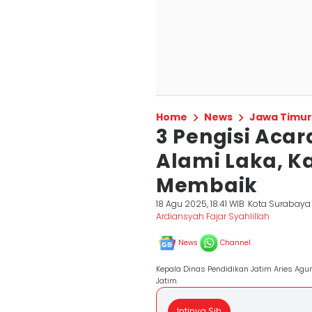
Home
News
Jawa Timur
3 Pengisi Acar
Alami Laka, K
Membaik
18 Agu 2025, 18:41 WIB
Kota Surabaya
Ardiansyah Fajar Syahlillah
News
Channel
Kepala Dinas Pendidikan Jatim Aries Agu
Jatim.
Intinya Sih