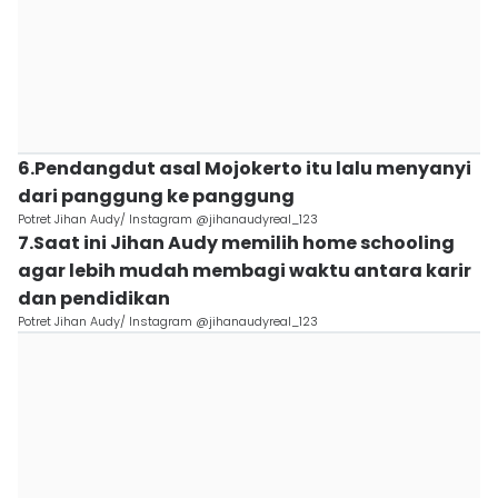
6.Pendangdut asal Mojokerto itu lalu menyanyi
dari panggung ke panggung
Potret Jihan Audy/ Instagram @jihanaudyreal_123
7.Saat ini Jihan Audy memilih home schooling
agar lebih mudah membagi waktu antara karir
dan pendidikan
Potret Jihan Audy/ Instagram @jihanaudyreal_123