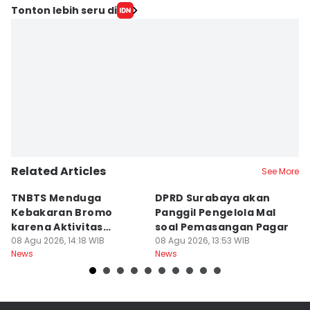
Tonton lebih seru di
Related Articles
See More
TNBTS Menduga
DPRD Surabaya akan
Semi
Kebakaran Bromo
Panggil Pengelola Mal
M
karena Aktivitas
soal Pemasangan Pagar
U
Manusia
08 Agu 2026, 14:18 WIB
08 Agu 2026, 13:53 WIB
08
News
News
Ne