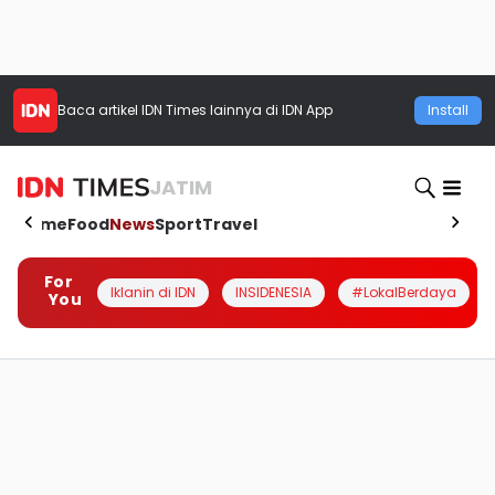
Baca artikel
IDN Times
lainnya di IDN App
Install
JATIM
Home
Food
News
Sport
Travel
For
Iklanin di IDN
INSIDENESIA
#LokalBerdaya
You