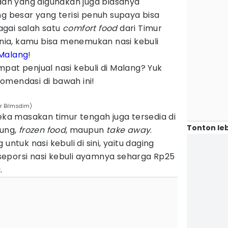
h yang digunakan juga biasanya
besar yang terisi penuh supaya bisa
gai salah satu
comfort food
dari Timur
ia, kamu bisa menemukan nasi kebuli
Malang
!
pat penjual nasi kebuli di Malang? Yuk
omendasi di bawah ini!
ir Bilmsdim)
neka masakan timur tengah juga tersedia di
Tonton leb
sung,
frozen food
, maupun
take away
.
untuk nasi kebuli di sini, yaitu daging
eporsi nasi kebuli ayamnya seharga Rp25
.