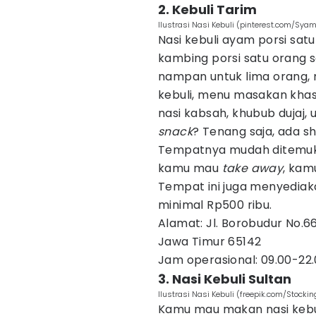
2. Kebuli Tarim
Ilustrasi Nasi Kebuli (pinterest.com/Sya
Nasi kebuli ayam porsi satu
kambing porsi satu orang s
nampan untuk lima orang, mu
kebuli, menu masakan khas
nasi kabsah, khubub dujaj, 
snack
? Tenang saja, ada s
Tempatnya mudah ditemukan
kamu mau
take away
, kam
Tempat ini juga menyedia
minimal Rp500 ribu.
Alamat: Jl. Borobudur No.66
Jawa Timur 65142
Jam operasional: 09.00-22.
3. Nasi Kebuli Sultan
Ilustrasi Nasi Kebuli (freepik.com/Stockin
Kamu mau makan nasi kebu