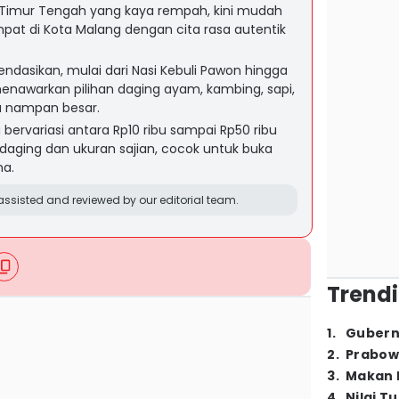
s Timur Tengah yang kaya rempah, kini mudah
pat di Kota Malang dengan cita rasa autentik
dasikan, mulai dari Nasi Kebuli Pawon hingga
menawarkan pilihan daging ayam, kambing, sapi,
ga nampan besar.
 bervariasi antara Rp10 ribu sampai Rp50 ribu
s daging dan ukuran sajian, cocok untuk buka
a.
ssisted and reviewed by our editorial team.
Trendi
1
.
Gubern
2
.
Prabow
3
.
Makan B
4
.
Nilai T