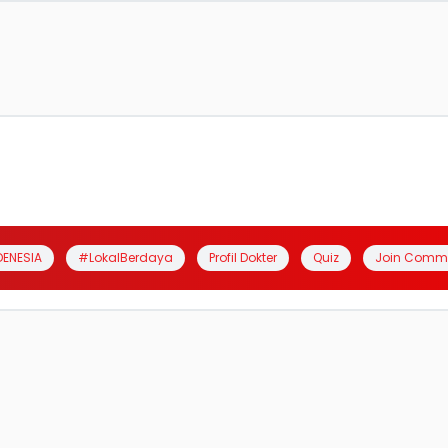
DENESIA
#LokalBerdaya
Profil Dokter
Quiz
Join Comm