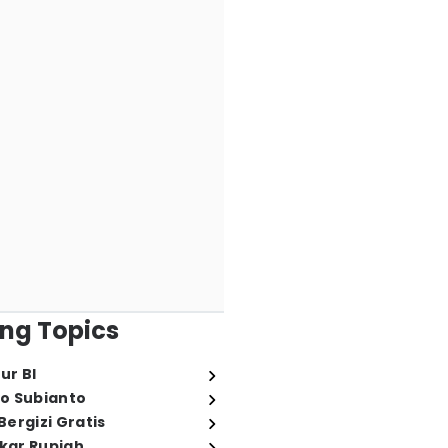
ng Topics
ur BI
o Subianto
ergizi Gratis
ukar Rupiah