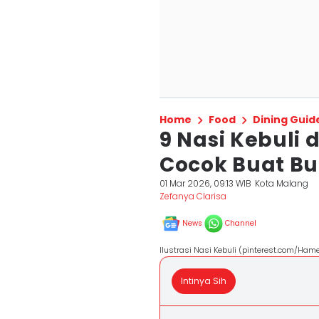
Home
Food
Dining Guid
9 Nasi Kebuli 
Cocok Buat Bu
01 Mar 2026, 09:13 WIB
Kota Malang
Zefanya Clarisa
News
Channel
Ilustrasi Nasi Kebuli (pinterest.com/Ham
Intinya Sih