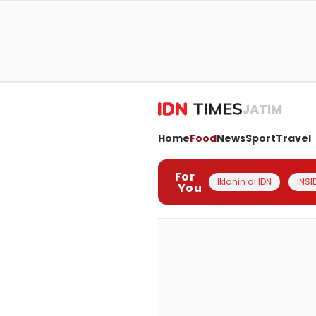
JATIM
Home
Food
News
Sport
Travel
For
Iklanin di IDN
INSI
You