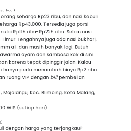
msul Hadi)
 orang seharga Rp23 ribu, dan nasi kebuli
eharga Rp43.000. Tersedia juga porsi
lai Rp115 ribu-Rp225 ribu. Selain nasi
 Timur Tengahnya juga ada nasi bukhari,
umm ali, dan masih banyak lagi. Butuh
hawarma ayam dan sambosa kok di sini.
 karena tepat dipinggir jalan. Kalau
u hanya perlu menambah biaya Rp2 ribu.
kan ruang VIP dengan
bill
pembelian
, Mojolangu, Kec. Blimbing, Kota Malang,
00 WIB (setiap hari)
g)
li dengan harga yang terjangkau?