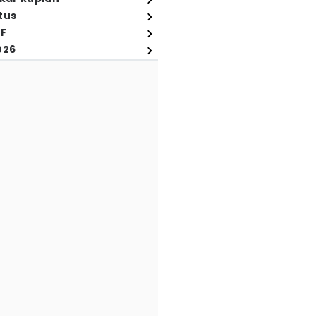
tus
FF
026