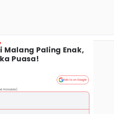
e
di Malang Paling Enak,
ka Puasa!
Add Us on Google
ed Alshabibi)