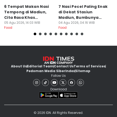
6 Tempat Makan Nasi
7 Nasi Pecel Paling Enak
5
Tempong di Madiun,
di Dekat Stasiun
S
Cita Rasa Khas
Madiun, Bumbunya
A
Banyuwangi
05 Agu 2026, 14:03 WIB
Khas
04 Agu 2026, 04:16 WIB
03
Food
Food
Fo
About Us
Editorial Team
Contact Us
Terms of Services
Pedoman Media Siber
Index
Sitemap
Follow Us
Download
© 2026 IDN. All Rights Reserved.