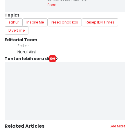
Food
Topics
sahur
Inspire Me
resep anak kos
Resep IDN Times
Divert me
Editorial Team
Editor
Nurul Aini
Tonton lebih seru di
Related Articles
See More