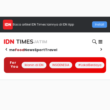
Baca artikel
IDN Times
lainnya di IDN App
Install
JATIM
Home
Food
News
Sport
Travel
For
Iklanin di IDN
INSIDENESIA
#LokalBerdaya
You