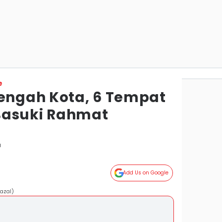
e
Tengah Kota, 6 Tempat
Basuki Rahmat
a
Add Us on Google
azal)