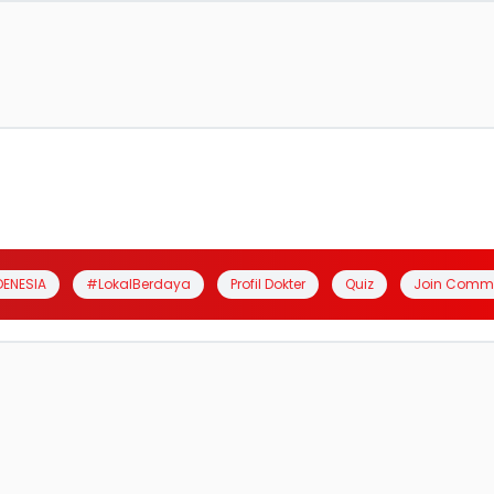
DENESIA
#LokalBerdaya
Profil Dokter
Quiz
Join Comm