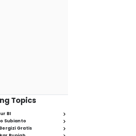
ng Topics
ur BI
o Subianto
ergizi Gratis
ukar Rupiah