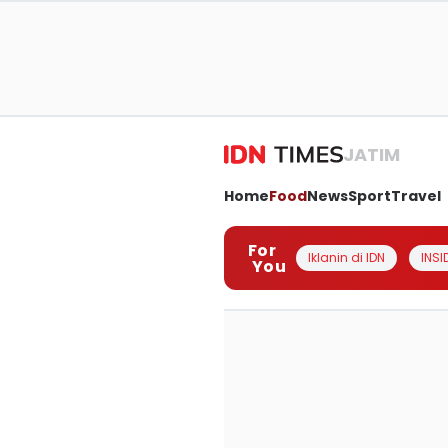
JATIM
Home
Food
News
Sport
Travel
For
Iklanin di IDN
INSI
You