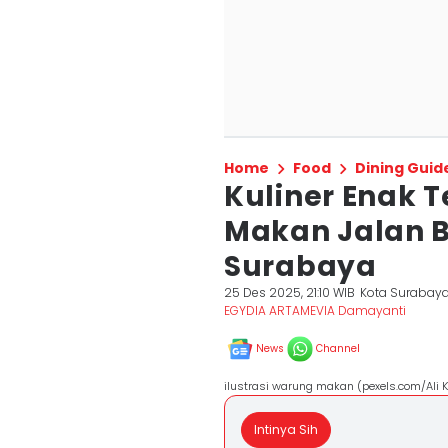
Home
Food
Dining Guid
Kuliner Enak 
Makan Jalan 
Surabaya
25 Des 2025, 21:10 WIB
Kota Surabay
EGYDIA ARTAMEVIA Damayanti
News
Channel
ilustrasi warung makan (pexels.com/Ali K
Intinya Sih