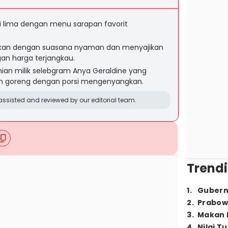
i lima dengan menu sarapan favorit
akan dengan suasana nyaman dan menyajikan
n harga terjangkau.
kinian milik selebgram Anya Geraldine yang
 goreng dengan porsi mengenyangkan.
ssisted and reviewed by our editorial team.
Trendi
1
.
Gubern
2
.
Prabow
3
.
Makan B
4
.
Nilai T