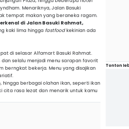
 Tunjungan Plaza, hingga beberapa hotel
Wyndham. Menariknya, Jalan Basuki
yak tempat makan yang beraneka ragam.
rkenal di Jalan Basuki Rahmat,
ung kaki lima hingga
fastfood
kekinian ada
epat di selasar Alfamart Basuki Rahmat.
, dan selalu menjadi menu sarapan favorit
Tonton leb
m berngkat bekerja. Menu yang disajikan
iatif.
p, hingga berbagai olahan ikan, seperti ikan
ki cita rasa lezat dan menarik untuk kamu