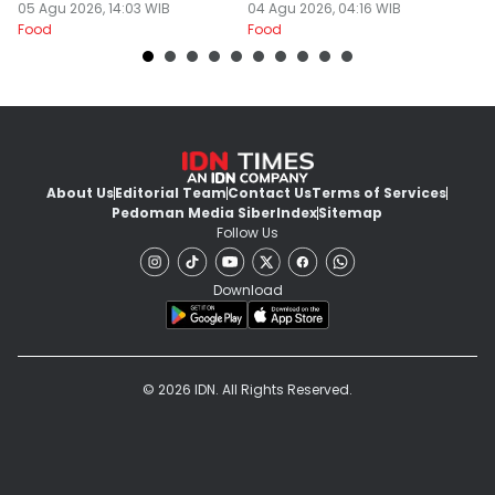
Banyuwangi
05 Agu 2026, 14:03 WIB
Khas
04 Agu 2026, 04:16 WIB
03
Food
Food
Fo
About Us
Editorial Team
Contact Us
Terms of Services
Pedoman Media Siber
Index
Sitemap
Follow Us
Download
© 2026 IDN. All Rights Reserved.