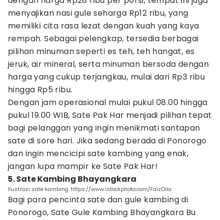
dengan harga Rp28 ribu per porsi, tempat ini juga
menyajikan nasi gule seharga Rp12 ribu, yang
memiliki cita rasa lezat dengan kuah yang kaya
rempah. Sebagai pelengkap, tersedia berbagai
pilihan minuman seperti es teh, teh hangat, es
jeruk, air mineral, serta minuman bersoda dengan
harga yang cukup terjangkau, mulai dari Rp3 ribu
hingga Rp5 ribu.
Dengan jam operasional mulai pukul 08.00 hingga
pukul 19.00 WIB, Sate Pak Har menjadi pilihan tepat
bagi pelanggan yang ingin menikmati santapan
sate di sore hari. Jika sedang berada di Ponorogo
dan ingin mencicipi sate kambing yang enak,
jangan lupa mampir ke Sate Pak Har!
5. Sate Kambing Bhayangkara
Ilustrasi sate kambing. https://www.istockphoto.com/FaizDila
Bagi para pencinta sate dan gule kambing di
Ponorogo, Sate Gule Kambing Bhayangkara Bu