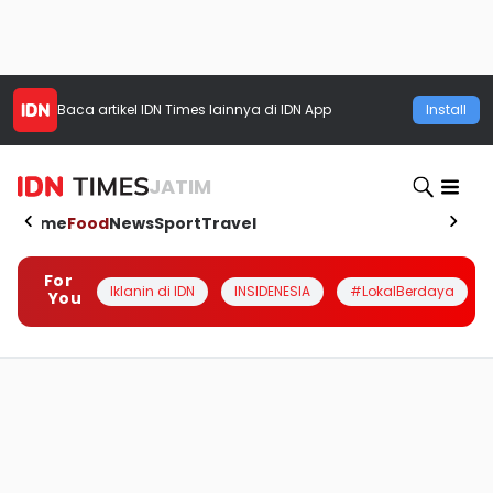
Baca artikel
IDN Times
lainnya di IDN App
Install
JATIM
Home
Food
News
Sport
Travel
For
Iklanin di IDN
INSIDENESIA
#LokalBerdaya
You