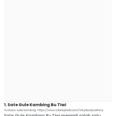
1. Sate Gule Kambing Bu Tiwi
Ilustrasi sate kambing. https://www.istockphoto.com/Vikydaudysehary
Sate Gule Kambing Bu Tiwi menjadi salah satu